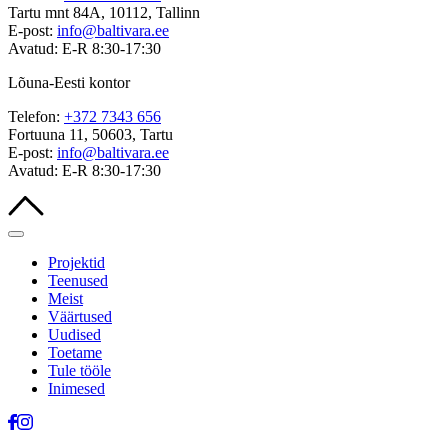
Tartu mnt 84A, 10112, Tallinn
E-post:
info@baltivara.ee
Avatud: E-R 8:30-17:30
Lõuna-Eesti kontor
Telefon:
+372 7343 656
Fortuuna 11, 50603, Tartu
E-post:
info@baltivara.ee
Avatud: E-R 8:30-17:30
Projektid
Teenused
Meist
Väärtused
Uudised
Toetame
Tule tööle
Inimesed