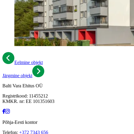
Eelmine objekt
Järgmine objekt
Balti Vara Ehitus OÜ
Registrikood: 11455212
KMKR. nr: EE 101351603
Põhja-Eesti kontor
Telefon:
+372 7343 656