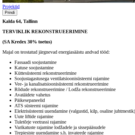
Projektid
Prindi
Kalda 64, Tallinn
TERVIKLIK REKONSTRUEERIMINE
(SA Kredex 30% toetus)
Majal on teostatud järgnevad energiasäästu andvad tööd:
Fassaadi soojustamine
Katuse soojustamine
Küttesüsteemi rekonstrueerimine
Soojustagastusega ventilatsioonisüsteemi rajamine
Vee- ja kanalisatsioonisüsteemi rekonstrueerimine
Rõdude rekonstrueerimine / Lodža rekonstrueerimine
Avatäidete vahetus
Päikesepaneelid
ATS süsteemi rajamine
Elektrisüsteemi uuendamine (valgustid, kilp, osaline juhtmestik
Uute liftide rajamine
Tuletõrje veetrassi rajamine
Varikatuste rajamine lodžadele ja sissepääsudele
Trepiesiste uuendamine s.h. invateede rajamine