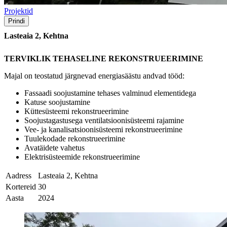
Projektid
Prindi
Lasteaia 2, Kehtna
TERVIKLIK
TEHASELINE REKONSTRUEERIMINE
Majal on teostatud järgnevad energiasäästu andvad tööd:
Fassaadi soojustamine tehases valminud elementidega
Katuse soojustamine
Küttesüsteemi rekonstrueerimine
Soojustagastusega ventilatsioonisüsteemi rajamine
Vee- ja kanalisatsioonisüsteemi rekonstrueerimine
Tuulekodade rekonstrueerimine
Avatäidete vahetus
Elektrisüsteemide rekonstrueerimine
Aadress
Lasteaia 2, Kehtna
Kortereid
30
Aasta
2024