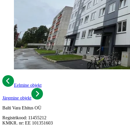
Eelmine objekt
Järgmine objekt
Balti Vara Ehitus OÜ
Registrikood: 11455212
KMKR. nr: EE 101351603