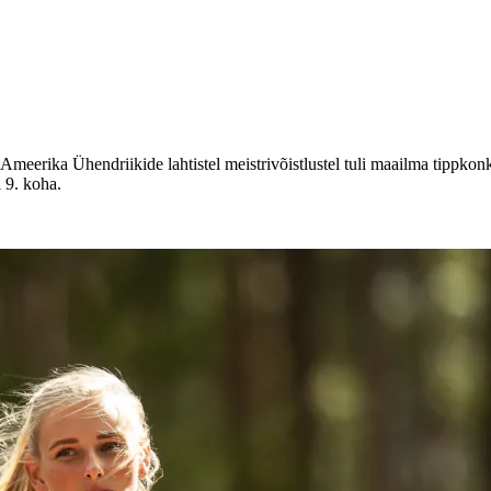
 Ameerika Ühendriikide lahtistel meistrivõistlustel tuli maailma tippko
i 9. koha.