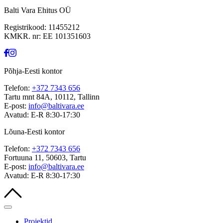
Balti Vara Ehitus OÜ
Registrikood: 11455212
KMKR. nr: EE 101351603
Põhja-Eesti kontor
Telefon:
+372 7343 656
Tartu mnt 84A, 10112, Tallinn
E-post:
info@baltivara.ee
Avatud: E-R 8:30-17:30
Lõuna-Eesti kontor
Telefon:
+372 7343 656
Fortuuna 11, 50603, Tartu
E-post:
info@baltivara.ee
Avatud: E-R 8:30-17:30
Projektid