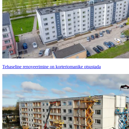
Tehaseline renoveerimine on korteriomanike otsustada