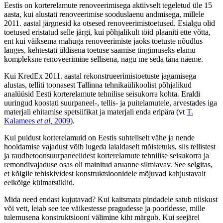
Eestis on korterelamute renoveerimisega aktiivselt tegeletud üle 15
aasta, kui alustati renoveerimise sooduslaenu andmisega, millele
2011. aastal järgnesid ka otsesed renoveerimistoetused. Esialgu olid
toetused eristatud selle järgi, kui põhjalikult töid plaaniti ette võtta,
ent kui väiksema mahuga renoveerimiste jaoks toetuste nõudlus
langes, kehtestati üldisena toetuse saamise tingimuseks elamu
kompleksne renoveerimine sellisena, nagu me seda täna näeme.
Kui KredEx 2011. aastal rekonstrueerimistoetuste jagamisega
alustas, telliti toonasest Tallinna tehnikaülikoolist põhjalikud
analüüsid Eesti korterelamute tehnilise seisukorra kohta. Eraldi
uuringud koostati suurpaneel-, tellis- ja puitelamutele, arvestades iga
materjali ehitamise spetsiifikat ja materjali enda eripära (vt
T.
Kalamees
et al,
2009
).
Kui puidust korterelamuid on Eestis suhteliselt vähe ja nende
hooldamise vajadust võib lugeda laialdaselt mõistetuks, siis tellistest
ja raudbetoonsuurpaneelidest korterelamute tehnilise seisukorra ja
remondivajaduse osas oli mainitud aruanne silmiavav. See selgitas,
et kõigile tehiskividest konstruktsioonidele mõjuvad kahjustavalt
eelkõige külmatsüklid.
Mida need endast kujutavad? Kui kaitsmata pindadele satub niiskust
või vett, leiab see tee väikestesse pragudesse ja pooridesse, mille
tulemusena konstruktsiooni välimine kiht märgub. Kui seejärel