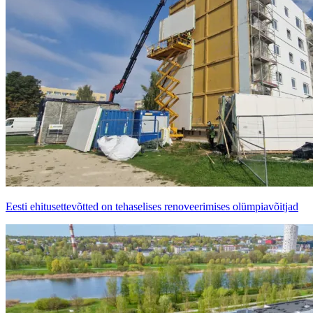
Eesti ehitusettevõtted on tehaselises renoveerimises olümpiavõitjad