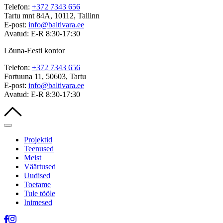
Telefon:
+372 7343 656
Tartu mnt 84A, 10112, Tallinn
E-post:
info@baltivara.ee
Avatud: E-R 8:30-17:30
Lõuna-Eesti kontor
Telefon:
+372 7343 656
Fortuuna 11, 50603, Tartu
E-post:
info@baltivara.ee
Avatud: E-R 8:30-17:30
Projektid
Teenused
Meist
Väärtused
Uudised
Toetame
Tule tööle
Inimesed