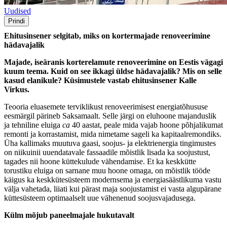
Uudised
Prindi
Ehitusinsener selgitab, miks on kortermajade renoveerimine
hädavajalik
Majade, iseäranis korterelamute renoveerimine on Eestis vägagi
kuum teema. Kuid on see ikkagi üldse hädavajalik? Mis on selle
kasud elanikule? Küsimustele vastab ehitusinsener Kalle
Virkus.
Teooria eluasemete terviklikust renoveerimisest energiatõhususe
eesmärgil pärineb Saksamaalt. Selle järgi on eluhoone majanduslik
ja tehniline eluiga
ca
40 aastat, peale mida vajab hoone põhjalikumat
remonti ja korrastamist, mida nimetame sageli ka kapitaalremondiks.
Üha kallimaks muutuva gaasi, soojus- ja elektrienergia tingimustes
on niikuinii uuendatavale fassaadile mõistlik lisada ka soojustust,
tagades nii hoone küttekulude vähendamise. Et ka keskkütte
torustiku eluiga on sarnane muu hoone omaga, on mõistlik tööde
käigus ka keskkütesüsteem modernsema ja energiasäästlikuma vastu
välja vahetada, liiati kui pärast maja soojustamist ei vasta algupärane
küttesüsteem optimaalselt uue vähenenud soojusvajadusega.
Külm mõjub paneelmajale hukutavalt