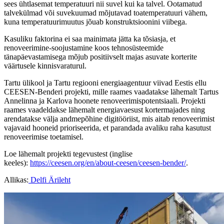
sees ühtlasemat temperatuuri nii suvel kui ka talvel. Ootamatud
talvekülmad või suvekuumad mõjutavad toatemperatuuri vähem,
kuna temperatuurimuutus jõuab konstruktsioonini viibega.
Kasuliku faktorina ei saa mainimata jätta ka tõsiasja, et
renoveerimine-soojustamine koos tehnosüsteemide
tänapäevastamisega mõjub positiivselt majas asuvate korterite
väärtusele kinnisvaraturul.
Tartu ülikool ja Tartu regiooni energiaagentuur viivad Eestis ellu
CEESEN-Benderi projekti, mille raames vaadatakse lähemalt Tartus
Annelinna ja Karlova hoonete renoveerimispotentsiaali. Projekti
raames vaadeldakse lähemalt energiavaesust kortermajades ning
arendatakse välja andmepõhine digitööriist, mis aitab renoveerimist
vajavaid hooneid prioriseerida, et parandada avaliku raha kasutust
renoveerimise toetamisel.
Loe lähemalt projekti tegevustest (inglise
keeles):
https://ceesen.org/en/about-ceesen/ceesen-bender/
.
Allikas:
Delfi Ärileht