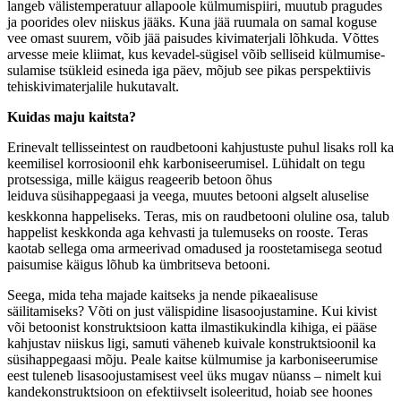
langeb välistemperatuur allapoole külmumispiiri, muutub pragudes
ja poorides olev niiskus jääks. Kuna jää ruumala on samal koguse
vee omast suurem, võib jää paisudes kivimaterjali lõhkuda. Võttes
arvesse meie kliimat, kus kevadel-sügisel võib selliseid külmumise-
sulamise tsükleid esineda iga päev, mõjub see pikas perspektiivis
tehiskivimaterjalile hukutavalt.
Kuidas maju kaitsta?
Erinevalt tellisseintest on raudbetooni kahjustuste puhul lisaks roll ka
keemilisel korrosioonil ehk karboniseerumisel. Lühidalt on tegu
protsessiga, mille käigus reageerib betoon õhus
leiduva
süsihappegaasi ja veega, muutes betooni algselt aluselise
keskkonna happeliseks. Teras, mis on raudbetooni oluline osa, talub
happelist keskkonda aga kehvasti ja tulemuseks on rooste. Teras
kaotab sellega oma armeerivad omadused ja roostetamisega seotud
paisumise käigus lõhub ka ümbritseva betooni.
Seega, mida teha majade kaitseks ja nende pikaealisuse
säilitamiseks? Võti on just välispidine lisasoojustamine. Kui kivist
või betoonist konstruktsioon katta ilmastikukindla kihiga, ei pääse
kahjustav niiskus ligi, samuti väheneb kuivale konstruktsioonil ka
süsihappegaasi mõju. Peale kaitse külmumise ja karboniseerumise
eest tuleneb lisasoojustamisest veel üks mugav nüanss – nimelt kui
kandekonstruktsioon on efektiivselt isoleeritud, hoiab see hoones