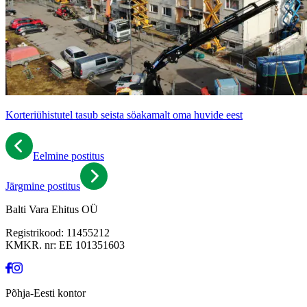
Korteriühistutel tasub seista söakamalt oma huvide eest
Eelmine postitus
Järgmine postitus
Balti Vara Ehitus OÜ
Registrikood: 11455212
KMKR. nr: EE 101351603
Põhja-Eesti kontor