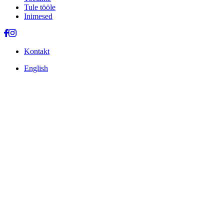
Tule tööle
Inimesed
Kontakt
English