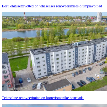
Eesti ehitusettevõtted on tehaselises renoveerimises olümpiavõitjad
Tehaseline renoveerimine on korteriomanike otsustada