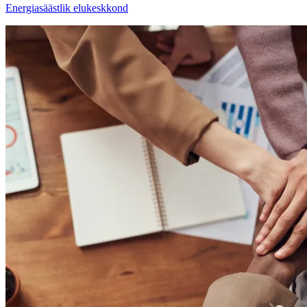
Energiasäästlik elukeskkond