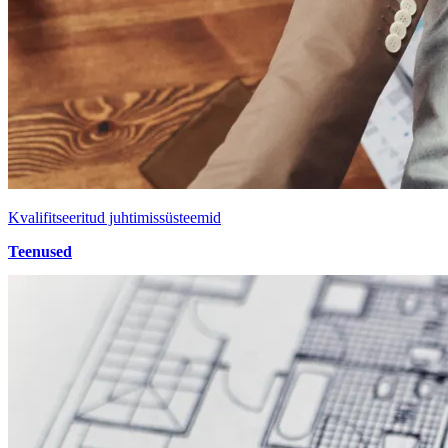
Kvalifitseeritud juhtimissüsteemid
Teenused